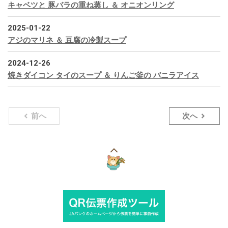
キャベツと 豚バラの重ね蒸し ＆ オニオンリング
2025-01-22
アジのマリネ ＆ 豆腐の冷製スープ
2024-12-26
焼きダイコン タイのスープ ＆ りんご釜の バニラアイス
前へ
次へ
こ
の
ペ
ー
ジ
の
上
部
へ