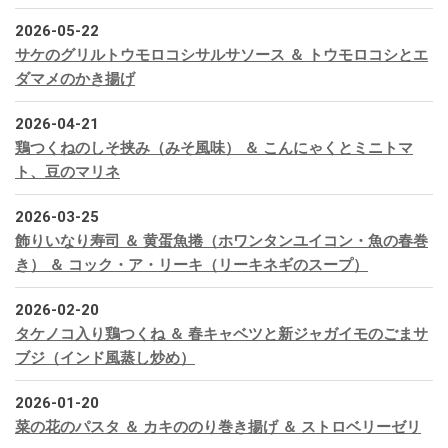
2026-05-22
サケのグリルトウモロコシサルサソース ＆ トウモロコシとエ
ダマメのかき揚げ
2026-04-21
鶏つくねのしそ挟み（みそ風味） ＆ こんにゃくとミニトマ
ト、豆のマリネ
2026-03-25
飾りいなり寿司 ＆ 黄蛋魚捲（ホワンタンユイコン・魚の春巻
き） ＆ コック・ア・リーキ（リーキネギのスープ）
2026-02-20
タケノコ入り鶏つくね ＆ 春キャベツと新ジャガイモのごまサ
ブジ（インド風蒸し炒め）
2026-01-20
菜の花のパスタ ＆ カキののり巻き揚げ ＆ ストロベリーゼリ