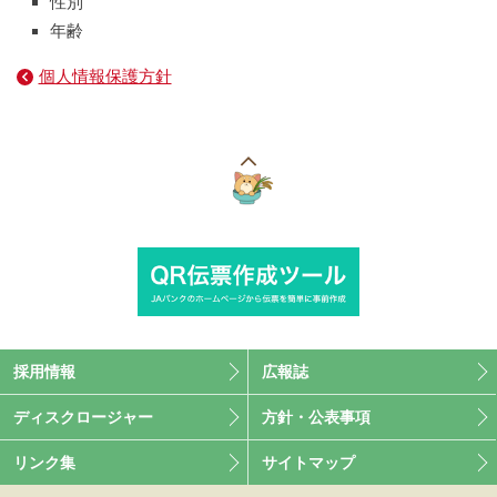
性別
年齢
個人情報保護方針
こ
の
ペ
ー
ジ
の
上
部
へ
採用情報
広報誌
ディスクロージャー
方針・公表事項
リンク集
サイトマップ